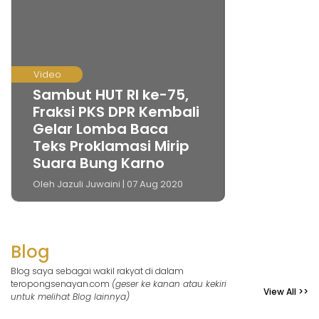
Video
Sambut HUT RI ke-75,
Fraksi PKS DPR Kembali
Gelar Lomba Baca
Teks Proklamasi Mirip
Suara Bung Karno
Oleh Jazuli Juwaini | 07 Aug 2020
Blog
Blog saya sebagai wakil rakyat di dalam
teropongsenayan.com
(geser ke kanan atau kekiri
View All >>
untuk melihat Blog lainnya)