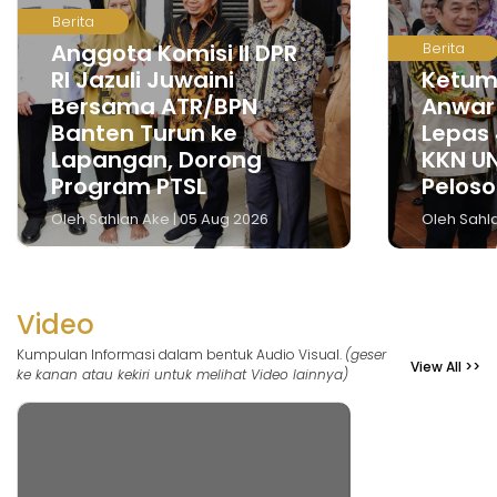
Berita
Anggota Komisi II DPR
Berita
RI Jazuli Juwaini
Ketum 
Bersama ATR/BPN
Anwar 
Banten Turun ke
Lepas
Lapangan, Dorong
KKN U
Program PTSL
Peloso
Oleh Sahlan Ake | 05 Aug 2026
Oleh Sahla
Video
Kumpulan Informasi dalam bentuk Audio Visual.
(geser
View All >>
ke kanan atau kekiri untuk melihat Video lainnya)