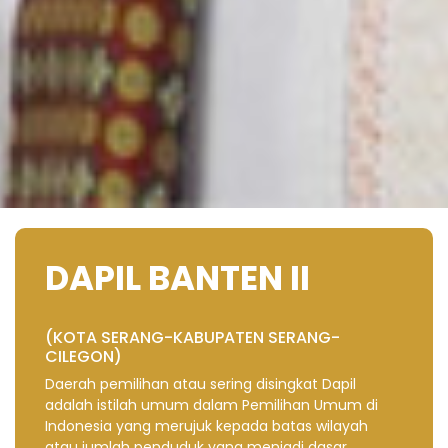
DAPIL BANTEN II
(KOTA SERANG-KABUPATEN SERANG-
CILEGON)
Daerah pemilihan atau sering disingkat Dapil
adalah istilah umum dalam Pemilihan Umum di
Indonesia yang merujuk kepada batas wilayah
atau jumlah penduduk yang menjadi dasar